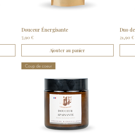
Douceur Énergisante
Aperçu rapide
Duo de
Prix
Prix
7,90 €
21,90 €
Ajouter au panier
Coup de coeur