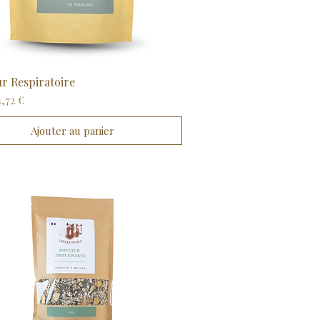
r Respiratoire
Aperçu rapide
ginal
Prix promotionnel
4,72 €
Ajouter au panier