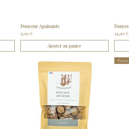
Douceur Apaisante
Aperçu rapide
Douceu
Prix
Prix
9,90 €
14,90 €
Ajouter au panier
Promo 