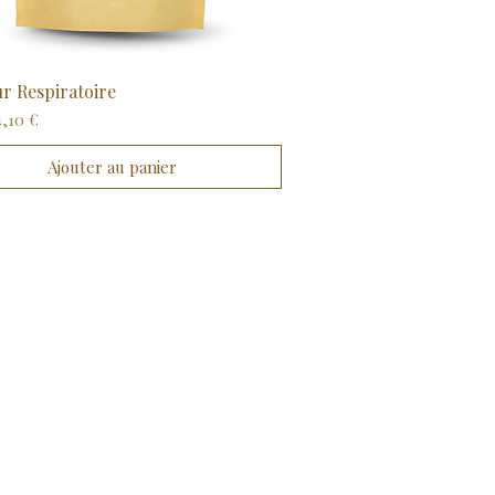
r Respiratoire
Aperçu rapide
ginal
Prix promotionnel
4,10 €
Ajouter au panier