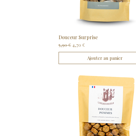
Douceur Surprise
Aperçu rapide
Prix original
Prix promotionnel
5,90 €
4,70 €
Ajouter au panier