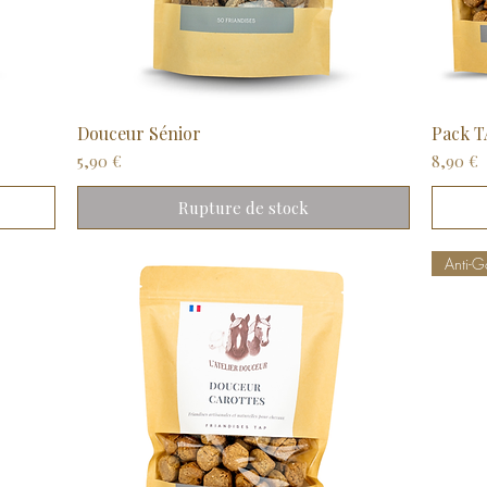
Douceur Sénior
Aperçu rapide
Pack T
Prix
Prix
5,90 €
8,90 €
Rupture de stock
Anti-G