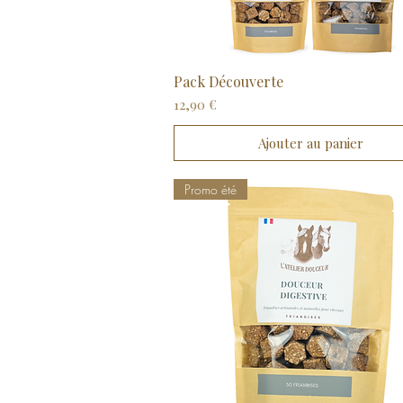
Pack Découverte
Aperçu rapide
Prix
12,90 €
Ajouter au panier
Promo été