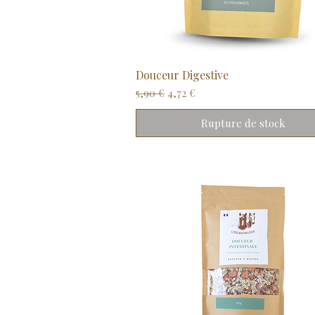
Douceur Digestive
Aperçu rapide
Prix original
Prix promotionnel
5,90 €
4,72 €
Rupture de stock