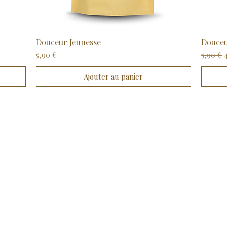
Douceur Jeunesse
Aperçu rapide
Douceu
Prix
Prix ori
5,90 €
5,90 €
Ajouter au panier