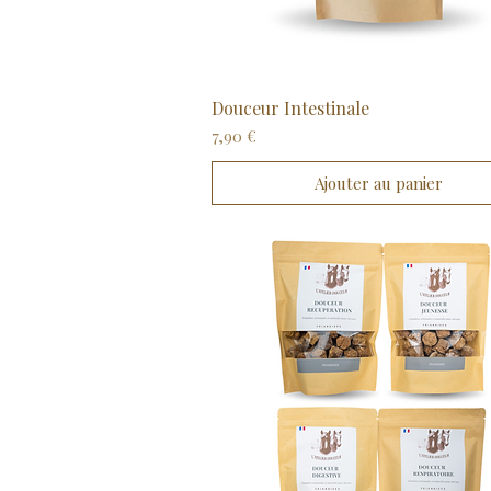
Douceur Intestinale
Aperçu rapide
Prix
7,90 €
Ajouter au panier