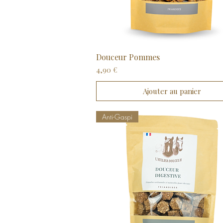
Douceur Pommes
Aperçu rapide
Prix
4,90 €
Ajouter au panier
Anti-Gaspi