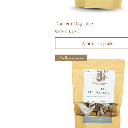
Douceur Digestive
Aperçu rapide
Prix original
Prix promotionnel
5,90 €
4,10 €
Ajouter au panier
Meilleure vente