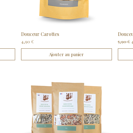
Douceur Carottes
Aperçu rapide
Douceu
Prix
Prix ori
4,90 €
5,90 €
Ajouter au panier