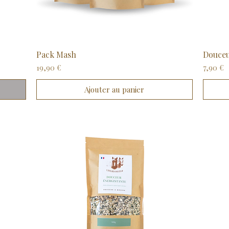
Pack Mash
Aperçu rapide
Douce
Prix
Prix
19,90 €
7,90 €
Ajouter au panier