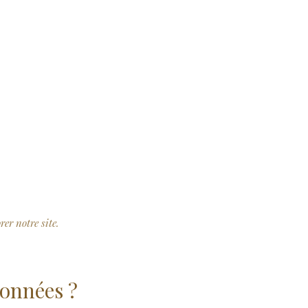
r notre site.
données ?